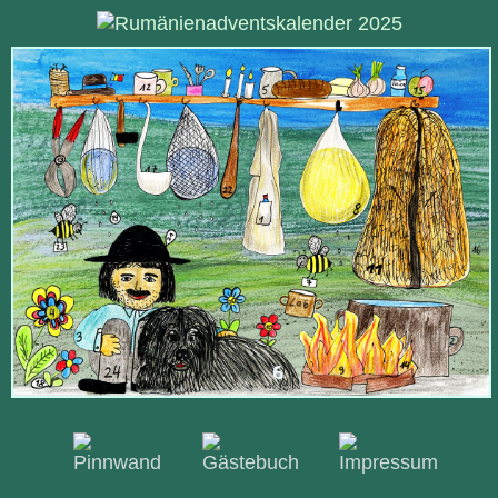
Rumänienadventskalend