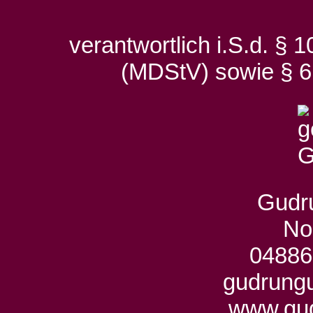
verantwortlich i.S.d. § 
(MDStV) sowie § 6
Gudr
No
0488
gudrung
www.gud