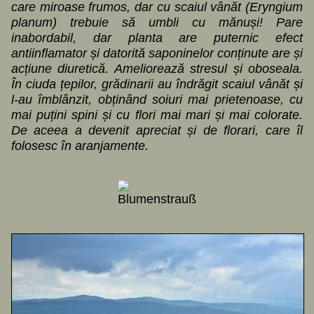
care miroase frumos, dar cu scaiul vânăt (Eryngium
planum) trebuie să umbli cu mănuși! Pare
inabordabil, dar planta are puternic efect
antiinflamator și datorită saponinelor conținute are și
acțiune diuretică. Ameliorează stresul și oboseala.
În ciuda țepilor, grădinarii au îndrăgit scaiul vânăt și
l-au îmblânzit, obținând soiuri mai prietenoase, cu
mai puțini spini și cu flori mai mari și mai colorate.
De aceea a devenit apreciat și de florari, care îl
folosesc în aranjamente.