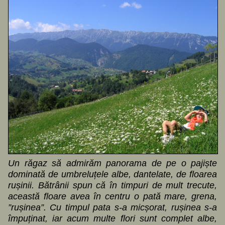
Un răgaz să admirăm panorama de pe o pajiște
dominată de umbreluțele albe, dantelate, de floarea
rușinii. Bătrânii spun că în timpuri de mult trecute,
această floare avea în centru o pată mare, grena,
”rușinea”. Cu timpul pata s-a micșorat, rușinea s-a
împuținat, iar acum multe flori sunt complet albe,