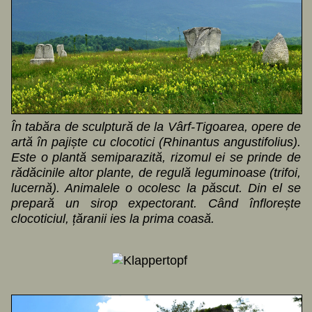
În tabăra de sculptură de la Vârf-Tigoarea, opere de
artă în pajiște cu clocotici (Rhinantus angustifolius).
Este o plantă semiparazită, rizomul ei se prinde de
rădăcinile altor plante, de regulă leguminoase (trifoi,
lucernă). Animalele o ocolesc la păscut. Din el se
prepară un sirop expectorant. Când înflorește
clocoticiul, țăranii ies la prima coasă.