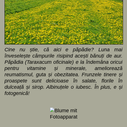
Cine nu știe, că aici e păpădie? Luna mai
înveselește câmpurile risipind acești bănuți de aur.
Păpădia (Taraxacum oficinale) e la îndemâna oricui
pentru vitamine și minerale, ameliorează
reumatismul, guta și obezitatea. Frunzele tinere și
proaspete sunt delicioase în salate, florile în
dulceață și sirop. Albinuțele o iubesc. În plus, e și
fotogenică!