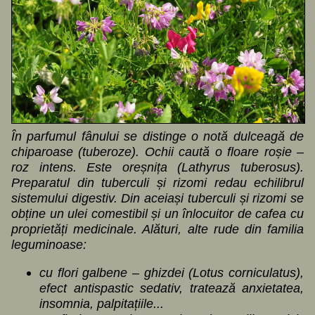
În parfumul fânului se distinge o notă dulceagă de
chiparoase (tuberoze). Ochii caută o floare roșie –
roz intens. Este oreșnița (Lathyrus tuberosus).
Preparatul din tuberculi și rizomi redau echilibrul
sistemului digestiv. Din aceiași tuberculi și rizomi se
obține un ulei comestibil și un înlocuitor de cafea cu
proprietăți medicinale. Alături, alte rude din familia
leguminoase:
cu flori galbene – ghizdei (Lotus corniculatus),
efect antispastic sedativ, tratează anxietatea,
insomnia, palpitațiile...