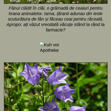
Fânul clădit în clăi, o grămadă de ceaiuri pentru
hrana animalelor. Iarna, țăranii adunau din iesle
scuturătura de fân și făceau ceai pentru răceală.
Apropo: ați văzut vreodată văcuțe stând la rând la
farmacie?