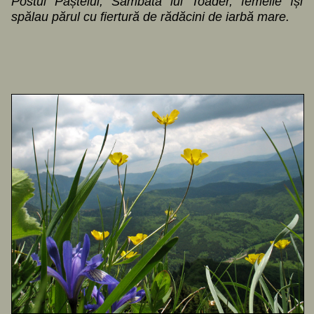
Postul Paștelui, Sâmbăta lui Toader, femeile își
spălau părul cu fiertură de rădăcini de iarbă mare.