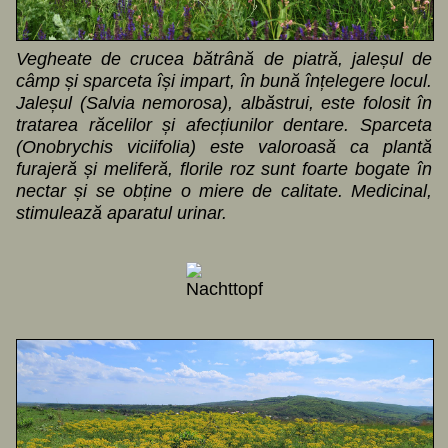
Vegheate de crucea bătrână de piatră, jaleșul de
câmp și sparceta își impart, în bună înțelegere locul.
Jaleșul (Salvia nemorosa), albăstrui, este folosit în
tratarea răcelilor și afecțiunilor dentare. Sparceta
(Onobrychis viciifolia) este valoroasă ca plantă
furajeră și meliferă, florile roz sunt foarte bogate în
nectar și se obține o miere de calitate. Medicinal,
stimulează aparatul urinar.