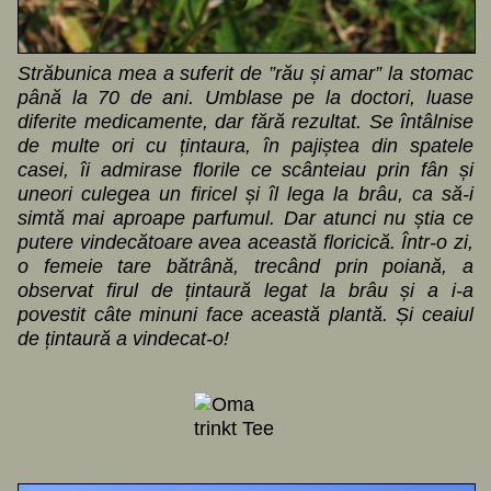
Străbunica mea a suferit de ”rău și amar” la stomac
până la 70 de ani. Umblase pe la doctori, luase
diferite medicamente, dar fără rezultat. Se întâlnise
de multe ori cu țintaura, în pajiștea din spatele
casei, îi admirase florile ce scânteiau prin fân și
uneori culegea un firicel și îl lega la brâu, ca să-i
simtă mai aproape parfumul. Dar atunci nu știa ce
putere vindecătoare avea această floricică. Într-o zi,
o femeie tare bătrână, trecând prin poiană, a
observat firul de țintaură legat la brâu și a i-a
povestit câte minuni face această plantă. Și ceaiul
de țintaură a vindecat-o!