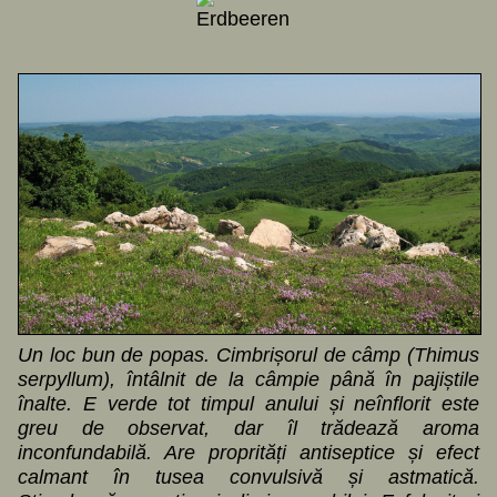
Un loc bun de popas. Cimbrișorul de câmp (Thimus
serpyllum), întâlnit de la câmpie până în pajiștile
înalte. E verde tot timpul anului și neînflorit este
greu de observat, dar îl trădează aroma
inconfundabilă. Are proprități antiseptice și efect
calmant în tusea convulsivă și astmatică.