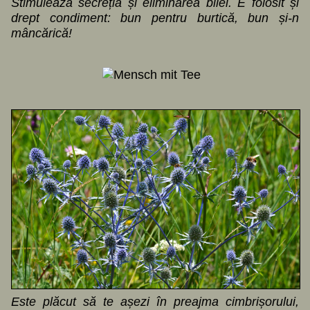
Stimulează secreția și eliminarea bilei. E folosit și
drept condiment: bun pentru burtică, bun și-n
mâncărică!
Este plăcut să te așezi în preajma cimbrișorului,