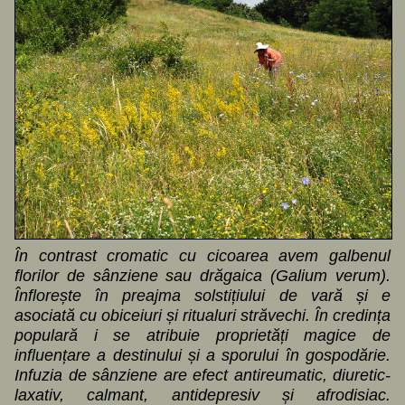
În contrast cromatic cu cicoarea avem galbenul
florilor de sânziene sau drăgaica (Galium verum).
Înflorește în preajma solstițiului de vară și e
asociată cu obiceiuri și ritualuri străvechi. În credința
populară i se atribuie proprietăți magice de
influențare a destinului și a sporului în gospodărie.
Infuzia de sânziene are efect antireumatic, diuretic-
laxativ, calmant, antidepresiv și afrodisiac.